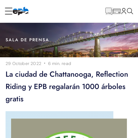
Contenido
principal
RESIDENCIAL
NEGOCIO
SALA DE PRENSA
Internet
·
29 October 2022
6 min.
read
Energía
La ciudad de Chattanooga, Reflection
Riding y EPB regalarán 1000 árboles
Televisión
gratis
Teléfono
BLOG