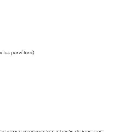
ulus parviflora)
o las que se encuentran a través de Free Tree