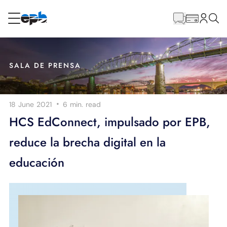
Contenido
principal
RESIDENCIAL
NEGOCIO
SALA DE PRENSA
Internet
·
18 June 2021
6 min.
read
Energía
HCS EdConnect, impulsado por EPB,
reduce la brecha digital en la
Televisión
educación
Teléfono
BLOG