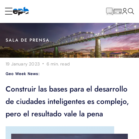
Contenido
principal
RESIDENCIAL
NEGOCIO
SALA DE PRENSA
Internet
·
19 January 2023
6 min.
read
Energía
Geo Week News:
Televisión
Construir las bases para el desarrollo
de ciudades inteligentes es complejo,
Teléfono
pero el resultado vale la pena
BLOG